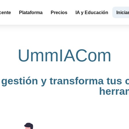
cente
Plataforma
Precios
IA y Educación
Inicia
UmmIACom
u gestión y transforma tu
herram