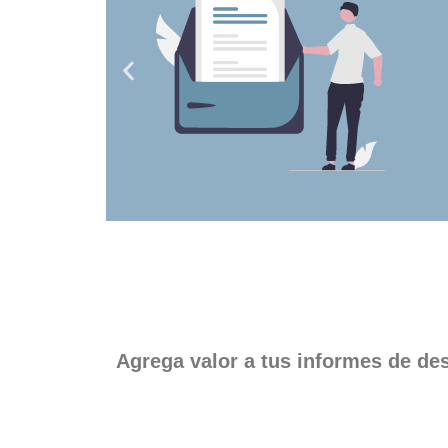
eño
 de tus
iantes.
Agrega valor a tus informes de de