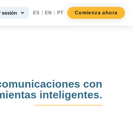
ES
EN
PT
Comienza ahora
r sesión
s comunicaciones con
ientas inteligentes.